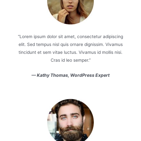
scing
“Lorem ipsum dolor sit amet, consectetur adipiscing
“Lor
vamus
elit. Sed tempus nisl quis ornare dignissim. Vivamus
elit
nisi.
tincidunt et sem vitae luctus. Vivamus id mollis nisi.
tinc
Cras id leo semper.”
—
Kathy Thomas,
WordPress Expert