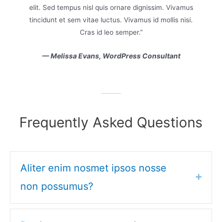
vamus
elit. Sed tempus nisl quis ornare dignissim. Vivamus
elit
nisi.
tincidunt et sem vitae luctus. Vivamus id mollis nisi.
tinc
Cras id leo semper.”
t
— Melissa Evans, WordPress Consultant
Frequently Asked Questions
Aliter enim nosmet ipsos nosse
E
x
non possumus?
p
a
n
d