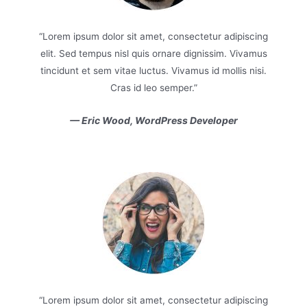
scing
“Lorem ipsum dolor sit amet, consectetur adipiscing
“Lor
vamus
elit. Sed tempus nisl quis ornare dignissim. Vivamus
elit
nisi.
tincidunt et sem vitae luctus. Vivamus id mollis nisi.
tinc
Cras id leo semper.”
— Eric Wood, WordPress Developer
scing
“Lorem ipsum dolor sit amet, consectetur adipiscing
“Lor