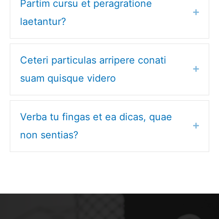
Partim cursu et peragratione
E
x
laetantur?
p
a
n
d
Ceteri particulas arripere conati
E
x
suam quisque videro
p
a
n
d
Verba tu fingas et ea dicas, quae
E
x
non sentias?
p
a
n
d